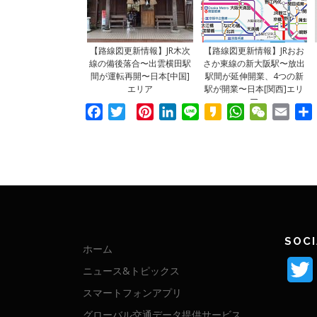
【路線図更新情報】JR木次
【路線図更新情報】JRおお
線の備後落合〜出雲横田駅
さか東線の新大阪駅〜放出
間が運転再開〜日本[中国]
駅間が延伸開業、4つの新
エリア
駅が開業〜日本[関西]エリ
ア
Facebook
Twitter
Pinterest
LinkedIn
Line
Kakao
WhatsApp
WeChat
Emai
SOCI
ホーム
ニュース&トピックス
スマートフォンアプリ
グローバル交通データ提供サービス