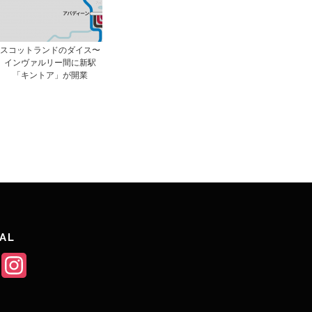
スコットランドのダイス〜
インヴァルリー間に新駅
「キントア」が開業
l
共
有
AL
Twitter
Instagram