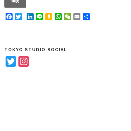
Facebook
Twitter
LinkedIn
Line
Kakao
WhatsApp
WeChat
Email
Share
TOKYO STUDIO SOCIAL
Twitter
Instagram