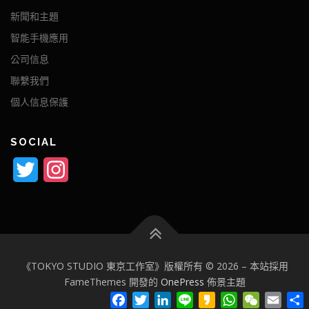
新聞和主題
智能手機應用
公司信息
聯繫我們
個人信息保護
SOCIAL
Twitter
Instagram
《TOKYO STUDIO 東京工作室》版權所有 © 2026
–
本站採用
FameThemes 開發的
OnePress
佈景主題
Facebook
Twitter
LinkedIn
Line
Kakao
WhatsApp
WeChat
Email
S